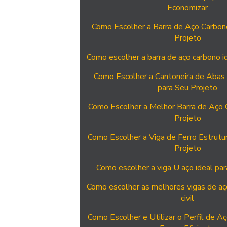
Economizar
Como Escolher a Barra de Aço Carbono
Projeto
Como escolher a barra de aço carbono i
Como Escolher a Cantoneira de Abas 
para Seu Projeto
Como Escolher a Melhor Barra de Aço 
Projeto
Como Escolher a Viga de Ferro Estrutur
Projeto
Como escolher a viga U aço ideal par
Como escolher as melhores vigas de aç
civil
Como Escolher e Utilizar o Perfil de A