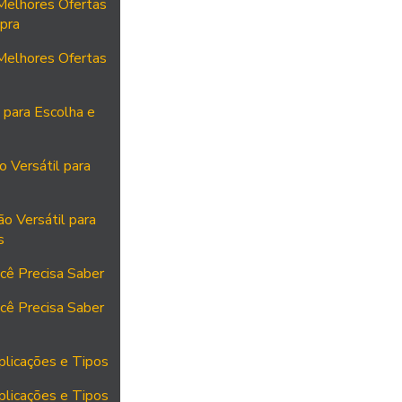
 Melhores Ofertas
pra
 Melhores Ofertas
 para Escolha e
 Versátil para
o Versátil para
s
cê Precisa Saber
cê Precisa Saber
plicações e Tipos
plicações e Tipos