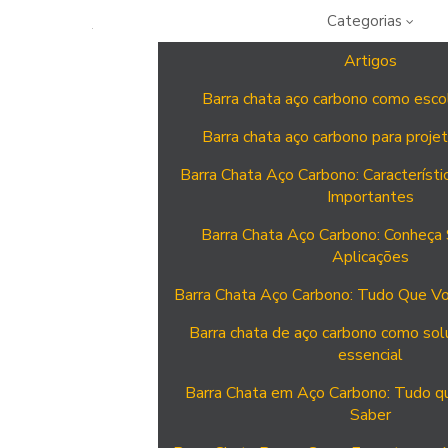
Categorias
Artigos
Barra chata aço carbono como escolh
Barra chata aço carbono para projet
Barra Chata Aço Carbono: Característi
Importantes
Barra Chata Aço Carbono: Conheça
Aplicações
Barra Chata Aço Carbono: Tudo Que Vo
Barra chata de aço carbono como sol
essencial
Barra Chata em Aço Carbono: Tudo q
Saber