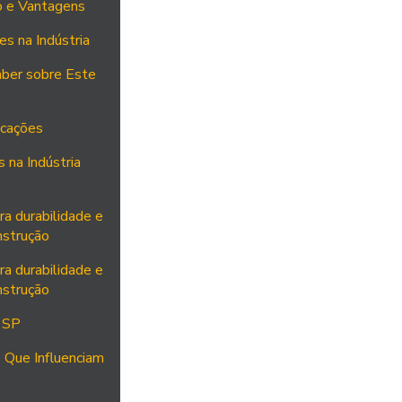
o e Vantagens
es na Indústria
aber sobre Este
icações
 na Indústria
ra durabilidade e
nstrução
ra durabilidade e
nstrução
 SP
 Que Influenciam