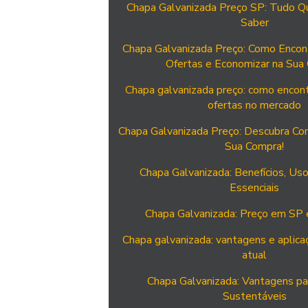
Chapa Galvanizada Preço SP: Tudo Q
Saber
Chapa Galvanizada Preço: Como Encon
Ofertas e Economizar na Sua
Chapa galvanizada preço: como encont
ofertas no mercado
Chapa Galvanizada Preço: Descubra Co
Sua Compra!
Chapa Galvanizada: Benefícios, Us
Essenciais
Chapa Galvanizada: Preço em SP 
Chapa galvanizada: vantagens e aplic
atual
Chapa Galvanizada: Vantagens pa
Sustentáveis