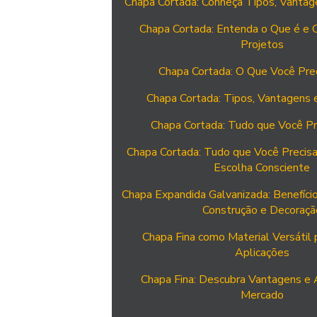
Chapa Cortada: Conheça Tipos, Vantag
Chapa Cortada: Entenda o Que é e
Projetos
Chapa Cortada: O Que Você Pre
Chapa Cortada: Tipos, Vantagens 
Chapa Cortada: Tudo que Você Pr
Chapa Cortada: Tudo que Você Precis
Escolha Consciente
Chapa Expandida Galvanizada: Benefício
Construção e Decoraçã
Chapa Fina como Material Versátil 
Aplicações
Chapa Fina: Descubra Vantagens e 
Mercado