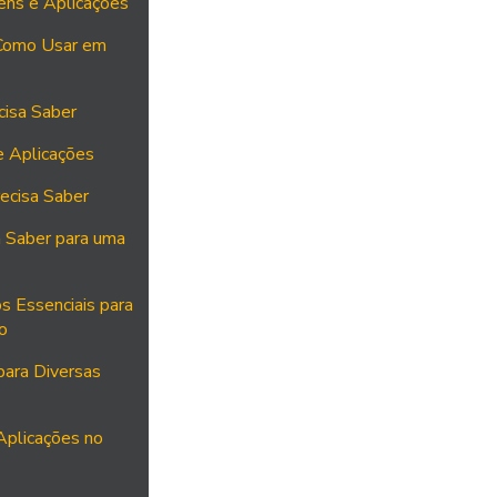
ens e Aplicações
 Como Usar em
cisa Saber
e Aplicações
ecisa Saber
a Saber para uma
s Essenciais para
o
para Diversas
Aplicações no