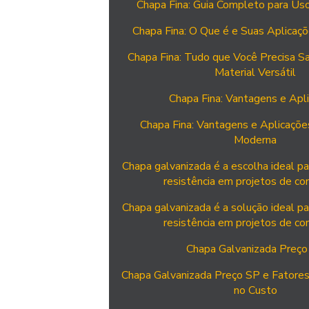
Chapa Fina: Guia Completo para Us
Chapa Fina: O Que é e Suas Aplicaçõ
Chapa Fina: Tudo que Você Precisa S
Material Versátil
Chapa Fina: Vantagens e Apl
Chapa Fina: Vantagens e Aplicações
Moderna
Chapa galvanizada é a escolha ideal pa
resistência em projetos de co
Chapa galvanizada é a solução ideal pa
resistência em projetos de co
Chapa Galvanizada Preço
Chapa Galvanizada Preço SP e Fatores
no Custo