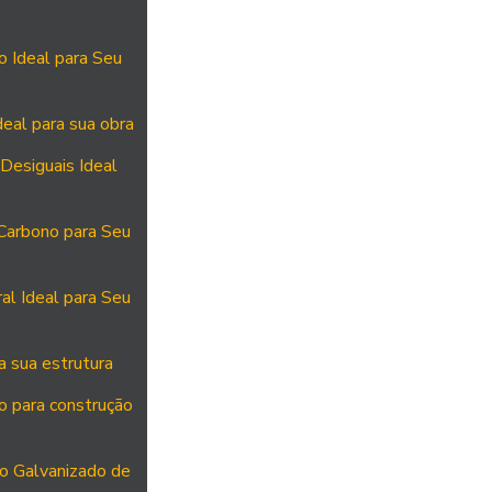
 Ideal para Seu
deal para sua obra
Desiguais Ideal
Carbono para Seu
al Ideal para Seu
a sua estrutura
o para construção
ço Galvanizado de