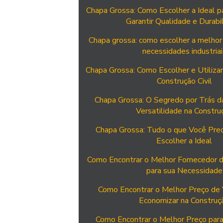
Chapa Grossa: Como Escolher a Ideal p
Garantir Qualidade e Durabi
Chapa grossa: como escolher a melhor
necessidades industriai
Chapa Grossa: Como Escolher e Utilizar
Construção Civil
Chapa Grossa: O Segredo por Trás da
Versatilidade na Constru
Chapa Grossa: Tudo o que Você Prec
Escolher a Ideal
Como Encontrar o Melhor Fornecedor d
para sua Necessidade
Como Encontrar o Melhor Preço de 
Economizar na Construç
Como Encontrar o Melhor Preço para