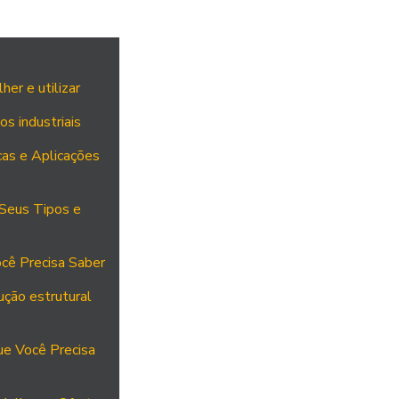
er e utilizar
os industriais
cas e Aplicações
 Seus Tipos e
cê Precisa Saber
ução estrutural
ue Você Precisa