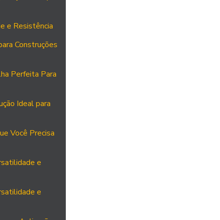
e e Resistência
para Construções
ha Perfeita Para
ução Ideal para
ue Você Precisa
satilidade e
satilidade e