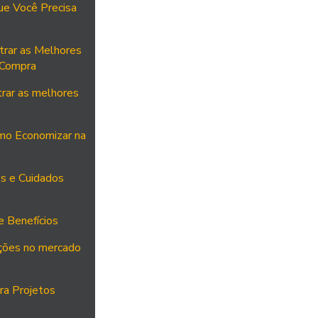
ue Você Precisa
trar as Melhores
 Compra
rar as melhores
mo Economizar na
os e Cuidados
e Benefícios
ações no mercado
ra Projetos