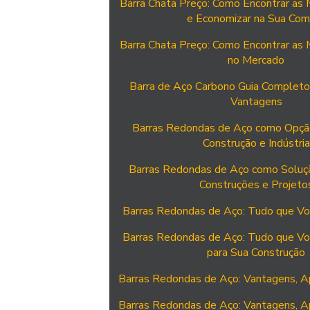
Barra Chata Preço: Como Encontrar as
e Economizar na Sua Com
Barra Chata Preço: Como Encontrar as
no Mercado
Barra de Aço Carbono Guia Completo
Vantagens
Barras Redondas de Aço como Opção
Construção e Indústria
Barras Redondas de Aço como Soluçã
Construções e Projeto
Barras Redondas de Aço: Tudo que Vo
Barras Redondas de Aço: Tudo que Vo
para Sua Construção
Barras Redondas de Aço: Vantagens, A
Barras Redondas de Aço: Vantagens, A