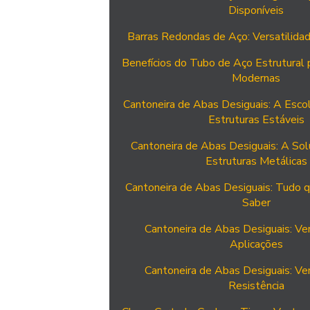
Disponíveis
Barras Redondas de Aço: Versatilidad
Benefícios do Tubo de Aço Estrutural 
Modernas
Cantoneira de Abas Desiguais: A Escol
Estruturas Estáveis
Cantoneira de Abas Desiguais: A Sol
Estruturas Metálicas
Cantoneira de Abas Desiguais: Tudo q
Saber
Cantoneira de Abas Desiguais: Ver
Aplicações
Cantoneira de Abas Desiguais: Ver
Resistência