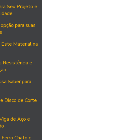
ara Seu Projeto e
lidade
 opção para suas
s
 Este Material na
 Resistência e
ção
isa Saber para
e Disco de Corte
Viga de Aço e
ão
 Ferro Chato e