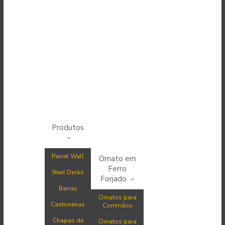
Produtos
Painel Wall
Ornato em
Ferro
Steel Decks
Forjado
Barras
Ornatos para
Cantoneiras
Corrimãos
Chapas de
Ornatos para