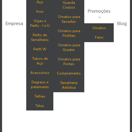
Aço
Guarda
Corpos
Promoções
Inox
Ornatos para
Vigas e
Sacadas
Empresa
Blog
Perfis - I e U
Ornatos
Ornatos para
Perfis de
Portões
Ferro
Serralheiro
Ornatos para
Perfil W
Grades
Tubos de
Ornatos para
Aço
Portas
Acessórios
Complemento
Degraus e
Serralheria
patamares
Artística
Telhas
Telas