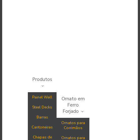
Produtos
Painel Wall
Ornato em
Ferro
Steel Decks
Forjado
Barras
Ornatos para
Cantoneiras
Corrimãos
Chapas de
Ornatos para