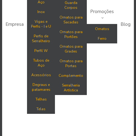
Aço
Guarda
Corpos
Promoções
Inox
Ornatos para
Vigas e
Sacadas
Empresa
Blog
Perfis - I e U
Ornatos
Ornatos para
Perfis de
Portões
Ferro
Serralheiro
Ornatos para
Perfil W
Grades
Tubos de
Ornatos para
Aço
Portas
Acessórios
Complemento
Degraus e
Serralheria
patamares
Artística
Telhas
Telas