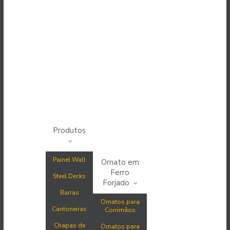
Produtos
Painel Wall
Ornato em
Ferro
Steel Decks
Forjado
Barras
Ornatos para
Cantoneiras
Corrimãos
Chapas de
Ornatos para