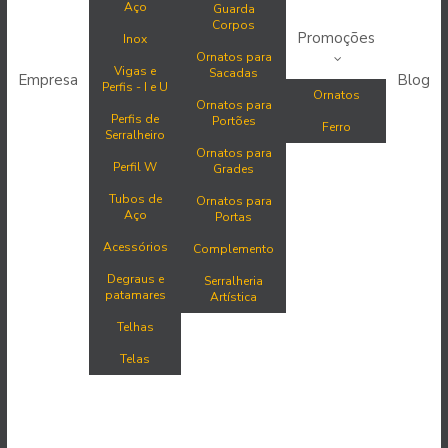
Aço
Guarda
Corpos
Promoções
Inox
Ornatos para
Vigas e
Sacadas
Empresa
Blog
Perfis - I e U
Ornatos
Ornatos para
Perfis de
Portões
Ferro
Serralheiro
Ornatos para
Perfil W
Grades
Tubos de
Ornatos para
Aço
Portas
Acessórios
Complemento
Degraus e
Serralheria
patamares
Artística
Telhas
Telas