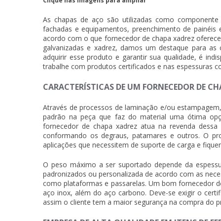
Clique nas imagens para ampliar
As chapas de aço são utilizadas como componente p
fachadas e equipamentos, preenchimento de painéis e
acordo com o que
fornecedor de chapa xadrez
oferece.
galvanizadas e xadrez, damos um destaque para as 
adquirir esse produto e garantir sua qualidade, é ind
trabalhe com produtos certificados e nas espessuras co
CARACTERÍSTICAS DE UM FORNECEDOR DE CH
Através de processos de laminação e/ou estampagem,
padrão na peça que faz do material uma ótima opçã
fornecedor de chapa xadrez
atua na revenda dessa c
conformando os degraus, patamares e outros. O p
aplicações que necessitem de suporte de carga e fique
O peso máximo a ser suportado depende da espessu
padronizados ou personalizada de acordo com as necessi
como plataformas e passarelas. Um bom
fornecedor d
aço inox, além do aço carbono. Deve-se exigir o certi
assim o cliente tem a maior segurança na compra do p