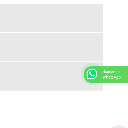
FORNECEDOR DE DISCO DE CORTE
FORNECEDOR DE ELETRODOS
FORNECEDOR DE PERFIL U DOBRADO
FORNECEDOR DE TELHA TRAPEZOIDAL
FORNECEDOR DE TELHAS METÁLICAS
FORNECEDOR DE TUBO REDONDO
FORNECEDOR DE TUBO RETANGULAR
FORNECEDOR DE VIGA I
chamar no
FORNECEDOR DE VIGA U
WhatsApp
FORNECEDOR VIGA W
FORNECEDORES DE PERFIL W
FORNECEDORES DE TUBOS QUADRADOS
ONDE COMPRAR CANTONEIRA DE FERRO
PATAMAR DE AÇO