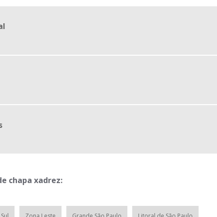
al
s
de chapa xadrez:
Sul
Zona Leste
Grande São Paulo
Litoral de São Paulo