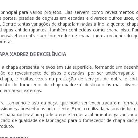
rincipal para vários projetos. Elas servem como revestimentos 
 portas, pisadas de degraus em escadas e diversos outros usos, 
 Dentre tantas variações de chapa: laminadas a frio, a quente, chap
chapas antiderrapantes, também conhecidas como chapa piso. Pa
ispensável encontrar um
fornecedor de chapa xadrez
reconhecido q
rretas.
APA XADREZ DE EXCELÊNCIA
 a chapa apresenta relevos em sua superfície, formando um desen
o de revestimento de pisos e escadas, por ser antiderrapante.
hapa, e muitas vezes na prestação de serviços de dobra e cort
roduto do
fornecedor de chapa xadrez
é destinado às mais divers
m em áreas externas.
ra, tamanho e uso da peça, que pode ser encontrada em format
dades apresentadas pelo cliente. É muito utilizada na área industria
e chapa xadrez
ainda pode oferecê-la nos acabamentos galvanizado
ficado de qualidade de fabricação para o
fornecedor de chapa xadre
roduto.