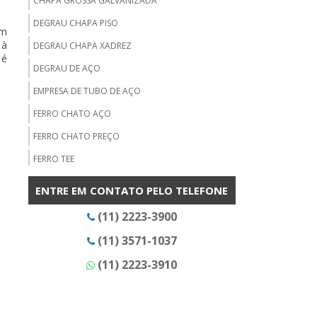
CHAPA GROSSA GALVANIZADA
DEGRAU CHAPA PISO
em
 à
DEGRAU CHAPA XADREZ
 é
DEGRAU DE AÇO
EMPRESA DE TUBO DE AÇO
FERRO CHATO AÇO
FERRO CHATO PREÇO
FERRO TEE
FORNECEDOR DE BARRA CHATA
ENTRE EM CONTATO PELO TELEFONE
FORNECEDOR DE BARRA REDONDA
(11) 2223-3900
FORNECEDOR DE CANTONEIRAS
(11) 3571-1037
FORNECEDOR DE CHAPA GALVANIZADA EM SP
(11) 2223-3910
FORNECEDOR DE CHAPA PISO
FORNECEDOR DE CHAPA XADREZ