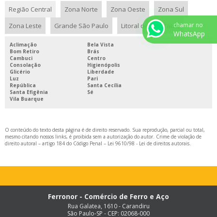
Região Central
Zona Norte
Zona Oeste
Zona Sul
FORNECEDOR DE TUBO REDONDO
chamar no
Zona Leste
Grande São Paulo
Litoral de São Paulo
FORNECEDOR DE TUBO RETANGULAR
WhatsApp
FORNECEDOR DE VIGA I
Aclimação
Bela Vista
Bom Retiro
Brás
FORNECEDOR DE VIGA U
Cambuci
Centro
Consolação
Higienópolis
FORNECEDOR VIGA W
Glicério
Liberdade
Luz
Pari
República
Santa Cecília
FORNECEDORES DE PERFIL W
Santa Efigênia
Sé
Vila Buarque
FORNECEDORES DE TUBOS QUADRADOS
ONDE COMPRAR CANTONEIRA DE FERRO
O conteúdo do texto desta página é de direito reservado. Sua reprodução, parcial ou total,
PATAMAR DE AÇO
mesmo citando nossos links, é proibida sem a autorização do autor. Crime de violação de
direito autoral – artigo 184 do Código Penal –
Lei 9610/98 - Lei de direitos autorais
.
PATAMAR METÁLICO
PERFIL DE AÇO CARBONO
PERFIL DE AÇO DOBRADO
Ferronor - Comércio de Ferro e Aço
PERFIL DE AÇO GALVANIZADO
Rua Galatea, 1610 - Carandiru
PERFIL DE CAIXILHO
São Paulo-SP - CEP: 02068-000