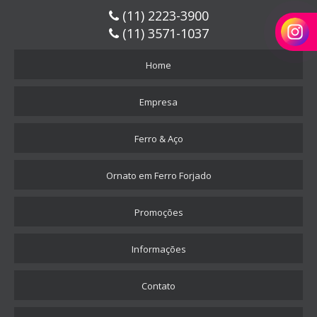
(11) 2223-3900
PERFIL DE CHAPA DOBRADA
(11) 3571-1037
PERFIL TEE
PERFIL EM W
Home
PERFIL W AÇO CARBONO
Empresa
PERFIL W COMPRAR
PERFIL W PREÇO
Ferro & Aço
PREÇO DE VIGA METÁLICA
PREÇO DE VIGA U
Ornato em Ferro Forjado
QUANTO CUSTA CANTONEIRA DE FERRO
Promoções
SAPATA DE AÇO
TELHAS METÁLICAS A VENDA
Informações
TELHAS METÁLICAS TRAPEZOIDAIS
Contato
TUBO DE AÇO CARBONO
TUBO DE AÇO ESTRUTURAL