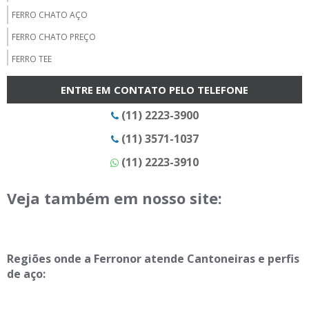
FERRO CHATO AÇO
FERRO CHATO PREÇO
FERRO TEE
FORNECEDOR DE BARRA CHATA
ENTRE EM CONTATO PELO TELEFONE
FORNECEDOR DE BARRA REDONDA
(11) 2223-3900
FORNECEDOR DE CANTONEIRAS
(11) 3571-1037
FORNECEDOR DE CHAPA GALVANIZADA EM SP
(11) 2223-3910
FORNECEDOR DE CHAPA PISO
FORNECEDOR DE CHAPA XADREZ
Veja também em nosso site:
FORNECEDOR DE DISCO DE CORTE
FORNECEDOR DE ELETRODOS
Regiões onde a Ferronor atende Cantoneiras e perfis
FORNECEDOR DE PERFIL U DOBRADO
de aço:
FORNECEDOR DE TELHA TRAPEZOIDAL
FORNECEDOR DE TELHAS METÁLICAS