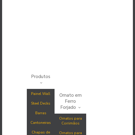
Produtos
Painel Wall
Ornato em
Ferro
Steel Decks
Forjado
Barras
Ornatos para
Cantoneiras
Corrimãos
Chapas de
Ornatos para