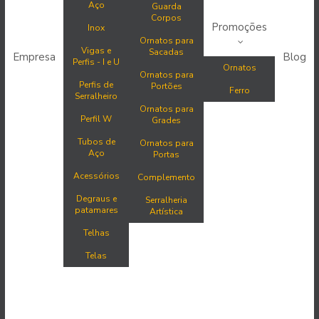
Aço
Guarda
Corpos
Promoções
Inox
Ornatos para
Vigas e
Sacadas
Empresa
Blog
Perfis - I e U
Ornatos
Ornatos para
Perfis de
Portões
Ferro
Serralheiro
Ornatos para
Perfil W
Grades
Tubos de
Ornatos para
Aço
Portas
Acessórios
Complemento
Degraus e
Serralheria
patamares
Artística
Telhas
Telas