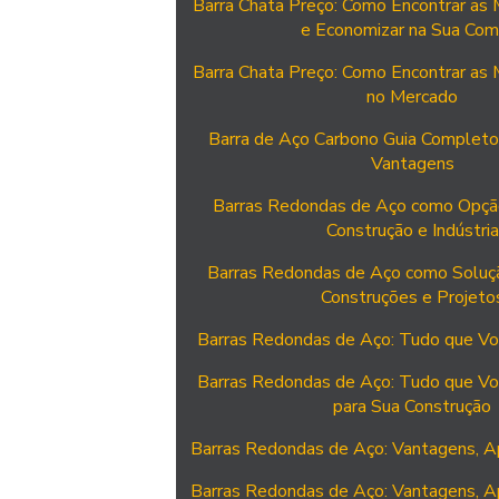
Barra Chata Preço: Como Encontrar as
e Economizar na Sua Com
Barra Chata Preço: Como Encontrar as
no Mercado
Barra de Aço Carbono Guia Completo
Vantagens
Barras Redondas de Aço como Opção
Construção e Indústria
Barras Redondas de Aço como Soluçã
Construções e Projeto
Barras Redondas de Aço: Tudo que Vo
Barras Redondas de Aço: Tudo que Vo
para Sua Construção
Barras Redondas de Aço: Vantagens, A
Barras Redondas de Aço: Vantagens, A