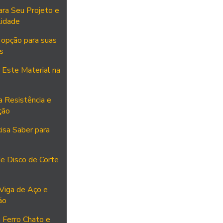
ara Seu Projeto e
lidade
 opção para suas
s
 Este Material na
 Resistência e
ção
isa Saber para
e Disco de Corte
Viga de Aço e
ão
 Ferro Chato e