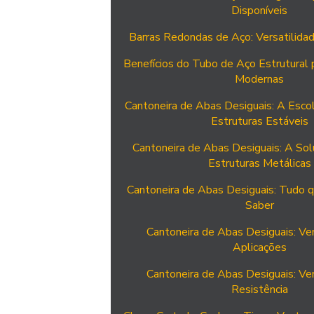
Disponíveis
Barras Redondas de Aço: Versatilidad
Benefícios do Tubo de Aço Estrutural 
Modernas
Cantoneira de Abas Desiguais: A Escol
Estruturas Estáveis
Cantoneira de Abas Desiguais: A Sol
Estruturas Metálicas
Cantoneira de Abas Desiguais: Tudo q
Saber
Cantoneira de Abas Desiguais: Ver
Aplicações
Cantoneira de Abas Desiguais: Ver
Resistência