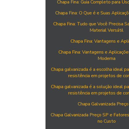
Chapa Fina: Guia Completo para Us
Chapa Fina: O Que é e Suas Aplicaçõ
Chapa Fina: Tudo que Você Precisa S
Material Versátil
Chapa Fina: Vantagens e Apl
Chapa Fina: Vantagens e Aplicações
Moderna
Chapa galvanizada é a escolha ideal pa
resistência em projetos de co
Chapa galvanizada é a solução ideal pa
resistência em projetos de co
Chapa Galvanizada Preço
Chapa Galvanizada Preço SP e Fatores
no Custo