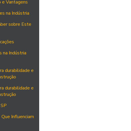
o e Vantagens
es na Indústria
aber sobre Este
icações
 na Indústria
ra durabilidade e
nstrução
ra durabilidade e
nstrução
 SP
 Que Influenciam