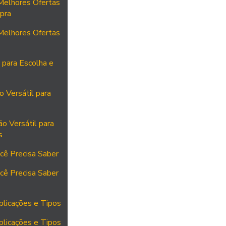
 Melhores Ofertas
pra
 Melhores Ofertas
 para Escolha e
 Versátil para
o Versátil para
s
cê Precisa Saber
cê Precisa Saber
plicações e Tipos
plicações e Tipos