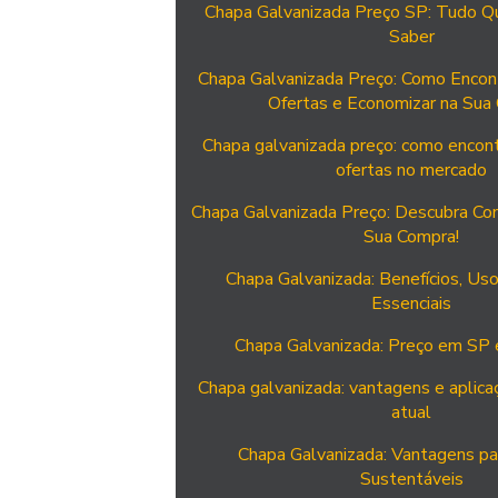
Chapa Galvanizada Preço SP: Tudo Q
Saber
Chapa Galvanizada Preço: Como Encon
Ofertas e Economizar na Sua
Chapa galvanizada preço: como encont
ofertas no mercado
Chapa Galvanizada Preço: Descubra Co
Sua Compra!
Chapa Galvanizada: Benefícios, Us
Essenciais
Chapa Galvanizada: Preço em SP 
Chapa galvanizada: vantagens e aplic
atual
Chapa Galvanizada: Vantagens pa
Sustentáveis