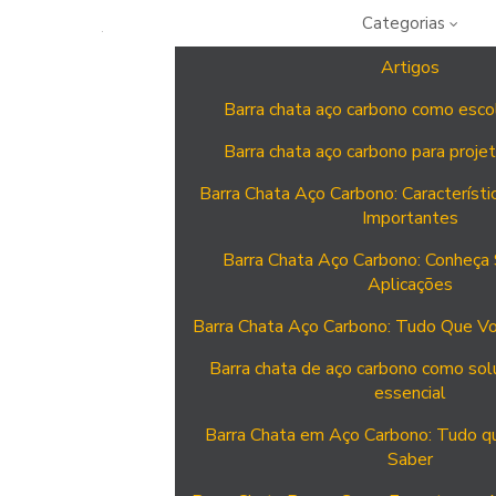
Categorias
Artigos
Barra chata aço carbono como escolh
Barra chata aço carbono para projet
Barra Chata Aço Carbono: Característi
Importantes
Barra Chata Aço Carbono: Conheça
Aplicações
Barra Chata Aço Carbono: Tudo Que Vo
Barra chata de aço carbono como sol
essencial
Barra Chata em Aço Carbono: Tudo q
Saber