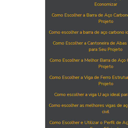
Economizar
Como Escolher a Barra de Aço Carbono
Projeto
Como escolher a barra de aço carbono i
Como Escolher a Cantoneira de Abas 
para Seu Projeto
Como Escolher a Melhor Barra de Aço 
Projeto
Como Escolher a Viga de Ferro Estrutur
Projeto
Como escolher a viga U aço ideal par
Como escolher as melhores vigas de aç
civil
Como Escolher e Utilizar o Perfil de A