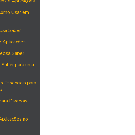
ens e Aplicações
 Como Usar em
cisa Saber
e Aplicações
ecisa Saber
a Saber para uma
s Essenciais para
o
para Diversas
Aplicações no