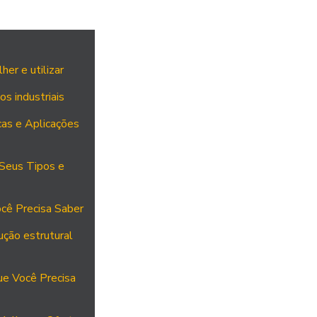
er e utilizar
os industriais
cas e Aplicações
 Seus Tipos e
cê Precisa Saber
ução estrutural
ue Você Precisa