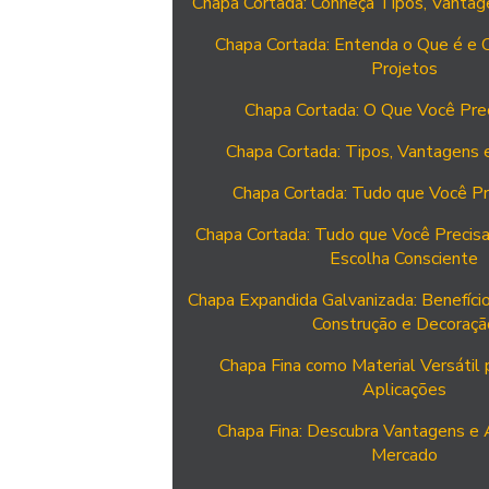
Chapa Cortada: Conheça Tipos, Vantag
Chapa Cortada: Entenda o Que é e
Projetos
Chapa Cortada: O Que Você Pre
Chapa Cortada: Tipos, Vantagens 
Chapa Cortada: Tudo que Você Pr
Chapa Cortada: Tudo que Você Precis
Escolha Consciente
Chapa Expandida Galvanizada: Benefício
Construção e Decoraçã
Chapa Fina como Material Versátil 
Aplicações
Chapa Fina: Descubra Vantagens e 
Mercado