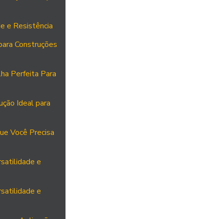
e e Resistência
para Construções
ha Perfeita Para
ução Ideal para
ue Você Precisa
satilidade e
satilidade e