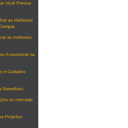
ue Você Precisa
trar as Melhores
 Compra
rar as melhores
mo Economizar na
os e Cuidados
e Benefícios
ações no mercado
ra Projetos