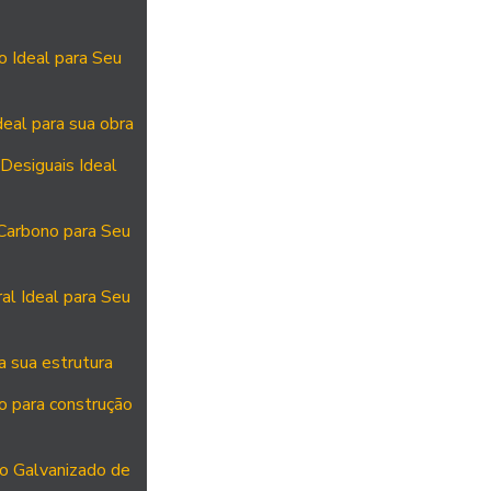
 Ideal para Seu
deal para sua obra
Desiguais Ideal
Carbono para Seu
al Ideal para Seu
a sua estrutura
o para construção
ço Galvanizado de