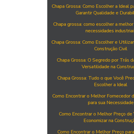
Chapa Grossa: Como Escolher a Ideal p
Garantir Qualidade e Durabi
Chapa grossa: como escolher a melhor
necessidades industriai
Chapa Grossa: Como Escolher e Utilizar
Construção Civil
Chapa Grossa: O Segredo por Trás da
Versatilidade na Constru
Chapa Grossa: Tudo o que Você Prec
Escolher a Ideal
Como Encontrar o Melhor Fornecedor d
para sua Necessidade
Como Encontrar o Melhor Preço de 
Economizar na Construç
Como Encontrar o Melhor Preço para