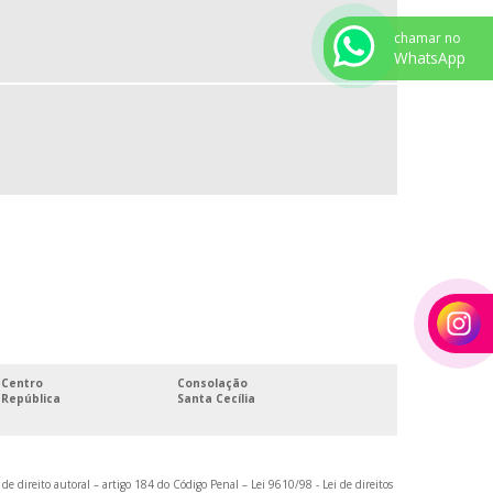
PATAMAR METÁLICO
PERFIL DE AÇO CARBONO
chamar no
WhatsApp
PERFIL DE AÇO DOBRADO
PERFIL DE AÇO GALVANIZADO
PERFIL DE CAIXILHO
PERFIL DE CHAPA DOBRADA
PERFIL TEE
PERFIL EM W
PERFIL W AÇO CARBONO
PERFIL W COMPRAR
PERFIL W PREÇO
Centro
Consolação
PREÇO DE VIGA METÁLICA
República
Santa Cecília
PREÇO DE VIGA U
QUANTO CUSTA CANTONEIRA DE FERRO
 de direito autoral – artigo 184 do Código Penal –
Lei 9610/98 - Lei de direitos