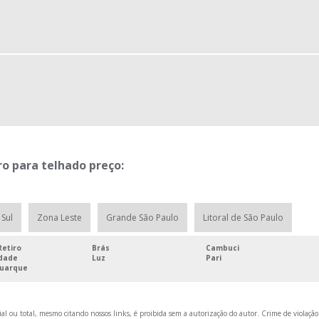
ro para telhado preço:
Sul
Zona Leste
Grande São Paulo
Litoral de São Paulo
etiro
Brás
Cambuci
rdade
Luz
Pari
Buarque
al ou total, mesmo citando nossos links, é proibida sem a autorização do autor. Crime de violação