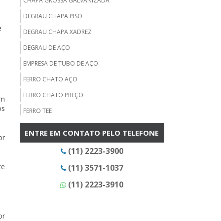
CHAPA GROSSA GALVANIZADA
DEGRAU CHAPA PISO
e
DEGRAU CHAPA XADREZ
DEGRAU DE AÇO
EMPRESA DE TUBO DE AÇO
FERRO CHATO AÇO
FERRO CHATO PREÇO
em
os
FERRO TEE
FORNECEDOR DE BARRA CHATA
ENTRE EM CONTATO PELO TELEFONE
or
FORNECEDOR DE BARRA REDONDA
(11) 2223-3900
FORNECEDOR DE CANTONEIRAS
te
(11) 3571-1037
FORNECEDOR DE CHAPA GALVANIZADA EM SP
(11) 2223-3910
FORNECEDOR DE CHAPA PISO
FORNECEDOR DE CHAPA XADREZ
or