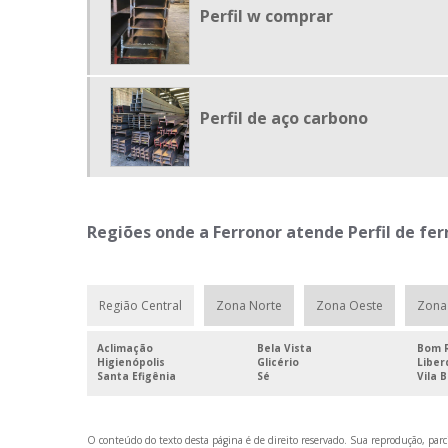
Perfil w comprar
Perfil de aço carbono
Regiões onde a Ferronor atende Perfil de fer
Região Central
Zona Norte
Zona Oeste
Zona 
Aclimação
Bela Vista
Bom R
Higienópolis
Glicério
Libe
Santa Efigênia
Sé
Vila 
O conteúdo do texto desta página é de direito reservado. Sua reprodução, parci