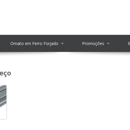
Ornato em Ferro Forjado
Promoções
do preço
reço