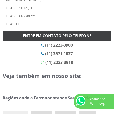
FERRO CHATO AÇO
FERRO CHATO PREÇO
FERRO TEE
FORNECEDOR DE BARRA CHATA
ENTRE EM CONTATO PELO TELEFONE
FORNECEDOR DE BARRA REDONDA
(11) 2223-3900
FORNECEDOR DE CANTONEIRAS
(11) 3571-1037
FORNECEDOR DE CHAPA GALVANIZADA EM SP
(11) 2223-3910
FORNECEDOR DE CHAPA PISO
FORNECEDOR DE CHAPA XADREZ
Veja também em nosso site:
FORNECEDOR DE DISCO DE CORTE
FORNECEDOR DE ELETRODOS
Regiões onde a Ferronor atende Serralheria:
FORNECEDOR DE PERFIL U DOBRADO
chamar no
WhatsApp
FORNECEDOR DE TELHA TRAPEZOIDAL
FORNECEDOR DE TELHAS METÁLICAS