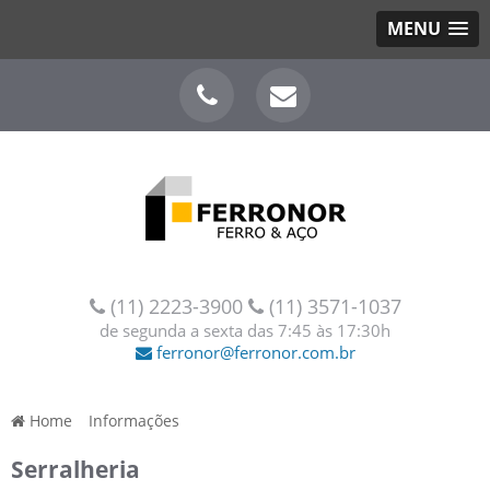
MENU
(11) 2223-3900
(11) 3571-1037
de segunda a sexta das 7:45 às 17:30h
ferronor@ferronor.com.br
Home
»
Informações
»
Serralheria
Serralheria