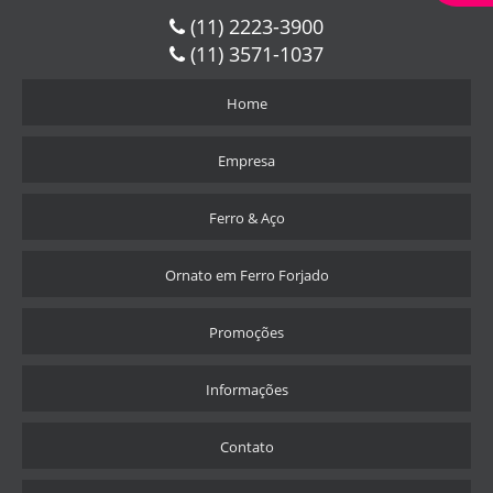
(11) 2223-3900
PERFIL DE CHAPA DOBRADA
(11) 3571-1037
PERFIL TEE
Home
PERFIL EM W
PERFIL W AÇO CARBONO
Empresa
PERFIL W COMPRAR
PERFIL W PREÇO
Ferro & Aço
PREÇO DE VIGA METÁLICA
Ornato em Ferro Forjado
PREÇO DE VIGA U
QUANTO CUSTA CANTONEIRA DE FERRO
Promoções
SAPATA DE AÇO
TELHAS METÁLICAS A VENDA
Informações
TELHAS METÁLICAS TRAPEZOIDAIS
Contato
TUBO DE AÇO CARBONO
TUBO DE AÇO ESTRUTURAL