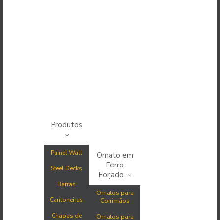
Produtos
Painel Wall
Ornato em
Ferro
Steel Decks
Forjado
Barras
Ornatos para
Cantoneiras
Corrimãos
Chapas de
Ornatos para