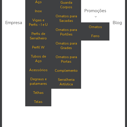
Aço
Guarda
Corpos
Promoções
Inox
Ornatos para
Vigas e
Sacadas
Empresa
Blog
Perfis - I e U
Ornatos
Ornatos para
Perfis de
Portões
Ferro
Serralheiro
Ornatos para
Perfil W
Grades
Tubos de
Ornatos para
Aço
Portas
Acessórios
Complemento
Degraus e
Serralheria
patamares
Artística
Telhas
Telas